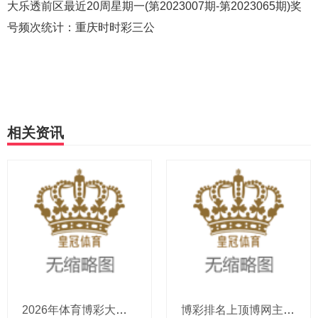
大乐透前区最近20周星期一(第2023007期-第2023065期)奖
号频次统计：重庆时时彩三公
相关资讯
2026年体育博彩大网站亚洲体育赛事app设计方案（www.hg86f.com）
博彩排名上顶博网主流博彩公司特点_167期花荣罗列三瞻望奖号：通杀一码