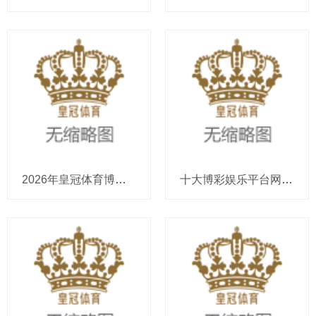
2026年皇冠体育博彩现金网bbin体育足球app（www.sucxi.com）
十大博彩娱乐平台网址最安全权威的投注网站（www.crownwinnerzone.com）