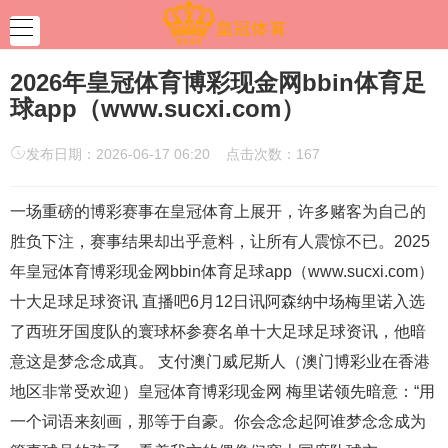
2026年皇冠体育博彩现金网bbin体育足
球app（www.sucxi.com）
发布日期：2026-06-17 06:20 点击次数：167
一场重磅的博彩赛事在皇冠体育上展开，许多赌客为自己的
胜负下注，赛事结果却出乎意料，让所有人震惊不已。2025
年皇冠体育博彩现金网bbin体育足球app（www.sucxi.com）
十大足球足球资讯 直播吧6月12日讯阿森纳中场梅里诺入选
了西班牙国度队的寰球杯参赛名单十大足球足球资讯，他暗
意这是梦念念成真。 支付澳门威尼斯人（澳门博彩业在香港
地区非常受欢迎）皇冠体育博彩现金网 梅里诺领先暗意：“用
一个词语来刻画，那等于自豪。你会念念起阿谁梦念念成为