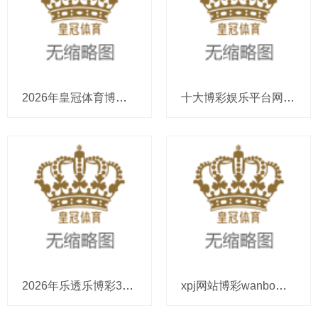
2026年皇冠体育博彩现金网bbin体育足球app（www.sucxi.com）
十大博彩娱乐平台网址最安全权威的投注网站（www.crownwinnerzone.com）
2026年乐透乐博彩3d双色球排三之字谜谜丹麦皇冠猪肉能代理吗（www.sucxi.com）
xpj网站博彩wanbo体育平台_好意思国一反常态! 曾80%稀土从我国入口, 如今却孤苦开采, 若