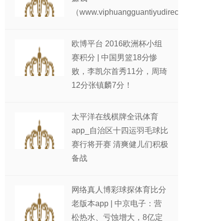
（www.viphuangguantiyudirect.vip）
欧博平台 2016欧洲杯小组
赛积分 | 中国男篮18分惨
败，李凯尔首秀11分，周琦
12分张镇麟7分！
太平洋在线棋牌全讯体育
app_自治区十四运羽毛球比
赛行将开赛 清爽健儿们积极
备战
网络真人博彩球探体育比分
老版本app | 中京电子：营
松热水、亏蚀增大，8亿定