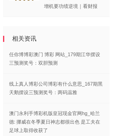
增机要功绩逆境｜看财报
相关资讯
任你博博彩澳门 博彩 网站_179期江华摆设
三预测奖号：双胆预测
线上真人博彩公司博彩有什么意思_167期黑
天鹅摆设三预测奖号：两码温雅
澳门永利手博彩机版皇冠现金官网hg_哈兰
德: 挪威在冬季夏日神志都很出色 是工夫在
足球上取得收获了