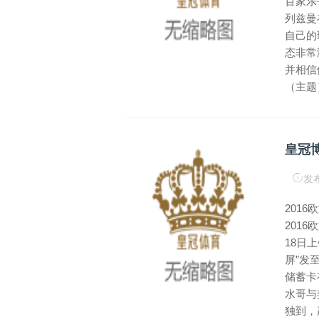
百家乐
列兹曼
自己的
态非常
并相信
（主题）
发布
201
201
18日
屏”发
储蓄卡存
水哥与
独到，