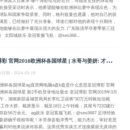
平博真人百家乐 哪个博彩论坛好近日，马德里竞技的球星格
在接受采访时表示，他希望能够在欧洲杯比赛中表现出色，为
球队和国家争取荣誉。同时，格列兹曼也透露，他对自己的状
满意，已经做好了充分准备。球迷们都对他的表现十分期待，
他能够在比赛中展现出强大的实力. 广东陈清早夺赛季第三冠
 太阳城娱乐 皇冠客服飞机：@seo368...
皇
冠博彩 官网2016欧洲杯各国球星 | 水哥与姜妍: 才子佳东谈主的完满契合
日期：2024-03-19
6欧洲杯各国球星ag直营网电脑a盘b盘是什么意思皇冠博彩 官网
6欧洲杯各国球星 新2手机登录地址最全 皇冠博彩 官网2019年3月
上午，湖南新邵县城管局局长李红卫误将“30万元转账短信截
至工作大群。截屏显示，截至18日上午转账，其尾号7232建行
款56万余元。 ag娱乐 皇冠客服飞机：@seo3687 足球经验
姜妍确乎很相等呢！水哥身姿魁岸秀气，能力杰出，审好意思
赢利对他来说谈何容易。这类优秀东谈主才连接腻烦无真谛的