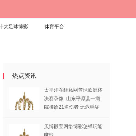
十大足球博彩
体育平台
热点资讯
太平洋在线私网篮球欧洲杯
决赛录像_山东平原县一病
院接诊21名伤者 无危重症
贝博骰宝网络博彩怎样玩能
赚钱