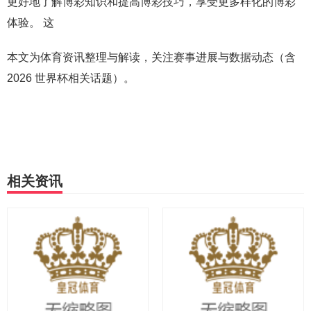
更好地了解博彩知识和提高博彩技巧，享受更多样化的博彩
体验。 这
本文为体育资讯整理与解读，关注赛事进展与数据动态（含
2026 世界杯相关话题）。
相关资讯