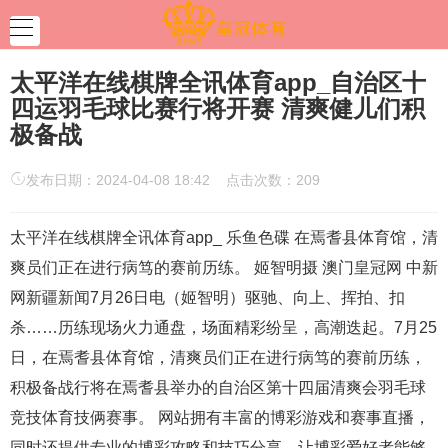
太平洋在线棋牌全讯体育app_自治区十
四运羽毛球比赛行将开赛 清爽健儿们积
极备战
发布日期：2024-04-08 18:42 点击次数：209
太平洋在线棋牌全讯体育app_ 乐鱼色碟 在焉耆县体育馆，清
爽员们正在进行病笃的赛前历练。 姬智明摄 澳门皇冠网 中新
网新疆新闻7月26日电（姬智明）驱驰、向上、挥拍、扣
杀……历练现场火力通盘，场面精彩纷呈，高潮迭起。7月25
日，在焉耆县体育馆，清爽员们正在进行病笃的赛前历练，
积极备战行将在焉耆县举办的自治区第十四届清爽会羽毛球
竞技体育技俩赛事。 网站拥有丰富的博彩游戏和赛事直播，
同时还提供专业的博彩攻略和技巧分享，让博彩爱好者能够