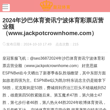
2024年沙巴体育资讯宁波体育彩票店营
业额
（www.jackpotcrownhome.com）
发布日期：2024-10-10 17:49 点击次数：215
皇冠客服飞机：@seo36872024年沙巴体育资讯宁波体育彩
票店营业额（www.jackpotcrownhome.com） 好意思媒
ESPNBet在今天晒出了新赛季各队胜场瞻望，其中东部方面
如故老四强为主。ESPNBet以为凯尔特东说念主仍是能拿下
58胜，尼克斯则是53胜，费城得到乔治三巨头不错栽植到52
胜，雄鹿第四50胜紧随后来。第五魔术47胜，第六骑士47
胜，第七步行者46胜，第八热火44胜2024年欧博体育资讯，
之后忽略不计。 宁波体育彩票店营业额 很显著凯尔特东说念