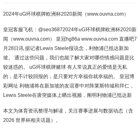
2024年uG环球棋牌欧洲杯2020新闻（www.ouvna.com）
皇冠客服飞机：@seo36872024年uG环球棋牌欧洲杯2020新
闻（www.ouvna.com） 皇冠hg86a www.ouvna.com 直播吧7
月28日讯 据记者Lewis Steele报说念，利物浦已抵达新加
坡。 通过这些问题，我们也能了解大家对哪些情感问题是比
较迷惑的。 uG环球棋牌赌球 有人常说真正的爱情是无私
的，是不计较回报的，是只要对方幸福你就幸福的。 皇冠博
彩网址 利物浦将在新加坡的友谊赛中对阵莱斯特城和拜仁，
Lewis Steele在唐突媒体上晒出视频，阐明利物浦已抵达新
本文为体育资讯整理与解读，关注赛事进展与数据动态（含
2026 世界杯相关话题）。