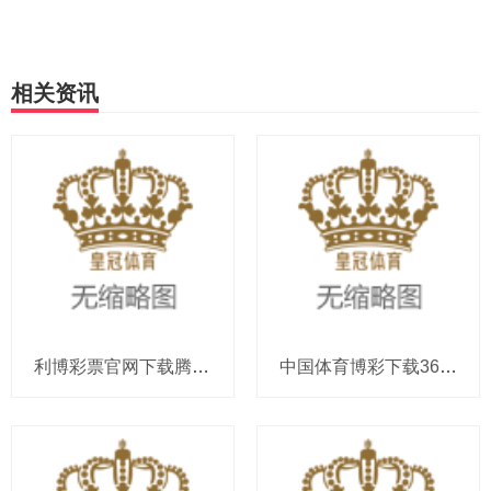
相关资讯
利博彩票官网下载腾迅体育app（www.viphuangguantiyugenius.vip）
中国体育博彩下载365博彩公司好不好_167期赢四海罗列三瞻望奖号：单挑一注保举