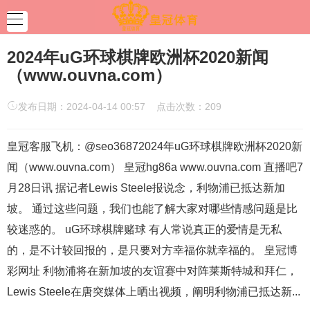
2024年uG环球棋牌欧洲杯2020新闻
（www.ouvna.com）
发布日期：2024-04-14 00:57 点击次数：209
皇冠客服飞机：@seo36872024年uG环球棋牌欧洲杯2020新
闻（www.ouvna.com） 皇冠hg86a www.ouvna.com 直播吧7
月28日讯 据记者Lewis Steele报说念，利物浦已抵达新加
坡。 通过这些问题，我们也能了解大家对哪些情感问题是比
较迷惑的。 uG环球棋牌赌球 有人常说真正的爱情是无私
的，是不计较回报的，是只要对方幸福你就幸福的。 皇冠博
彩网址 利物浦将在新加坡的友谊赛中对阵莱斯特城和拜仁，
Lewis Steele在唐突媒体上晒出视频，阐明利物浦已抵达新...