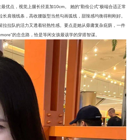
最优点，视觉上腿长径直加10cm。 她的“勤俭公式”极端合适正常
拉长肩颈线条，高收腰版型当然勾画弧线，甜辣感均衡得刚刚好。
留拉拉队的活力又透着轻熟性感。要点是她从毋庸复杂庇荫，一件
is more”的念念路，恰是等闲女孩最该学的穿搭智谋。