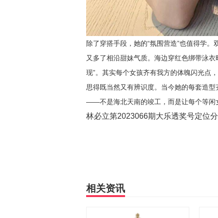
除了穿搭手段，她的“氛围营造”也值得学
又多了相沿甜妹气质。海边穿红色绑带泳衣
现”。其实每个女孩齐有我方的体魄闪光点
思得既当然又有辨识度。当今她的每套造型
——不是海北天南的竣工，而是让每个等闲
林必立第2023066期大乐透奖号定位
相关资讯