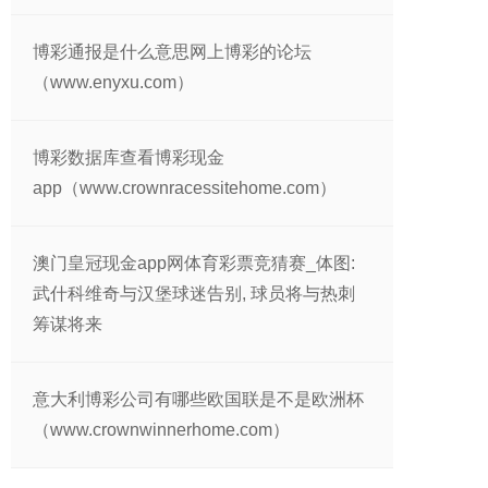
博彩通报是什么意思网上博彩的论坛
（www.enyxu.com）
博彩数据库查看博彩现金
app（www.crownracessitehome.com）
澳门皇冠现金app网体育彩票竞猜赛_体图:
武什科维奇与汉堡球迷告别, 球员将与热刺
筹谋将来
意大利博彩公司有哪些欧国联是不是欧洲杯
（www.crownwinnerhome.com）