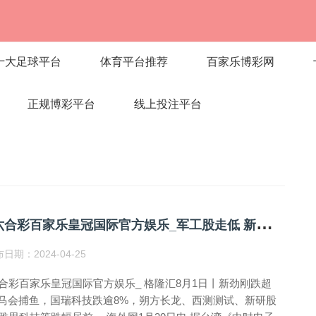
十大足球平台
体育平台推荐
百家乐博彩网
正规博彩平台
线上投注平台
香
港六合彩百家乐皇冠国际官方娱乐_军工股走低 新劲刚跌超10%
日期：2024-04-25
合彩百家乐皇冠国际官方娱乐_ 格隆汇8月1日丨新劲刚跌超
宝马会捕鱼，国瑞科技跌逾8%，朔方长龙、西测测试、新研股