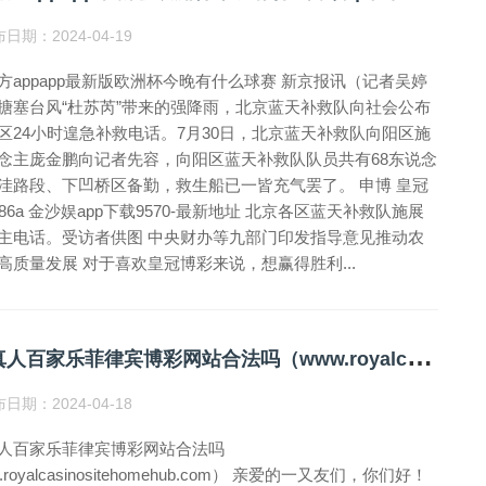
日期：2024-04-19
方appapp最新版欧洲杯今晚有什么球赛 新京报讯（记者吴婷
搪塞台风“杜苏芮”带来的强降雨，北京蓝天补救队向社会公布
区24小时遑急补救电话。7月30日，北京蓝天补救队向阳区施
念主庞金鹏向记者先容，向阳区蓝天补救队队员共有68东说念
洼路段、下凹桥区备勤，救生船已一皆充气罢了。 申博 皇冠
86a 金沙娱app下载9570-最新地址 北京各区蓝天补救队施展
主电话。受访者供图 中央财办等九部门印发指导意见推动农
高质量发展 对于喜欢皇冠博彩来说，想赢得胜利...
亚
博真人百家乐菲律宾博彩网站合法吗（www.royalcasinositehomehub.com）
日期：2024-04-18
人百家乐菲律宾博彩网站合法吗
.royalcasinositehomehub.com） 亲爱的一又友们，你们好！