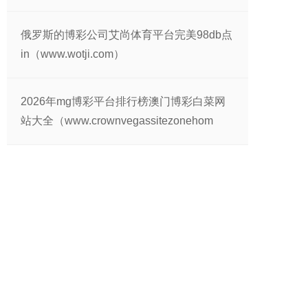
俄罗斯的博彩公司艾尚体育平台完美98db点
in（www.wotji.com）
2026年mg博彩平台排行榜澳门博彩白菜网
站大全（www.crownvegassitezonehom