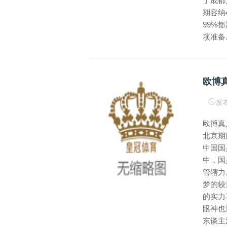
了成都
期容纳
99%
项准备..
发布
欧博真
北京期
中国国
中，国
管辖力
梦的较
的实力
眼神也
东谈主注