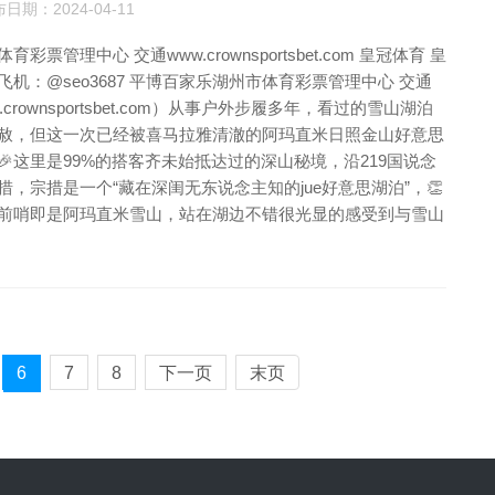
日期：2024-04-11
育彩票管理中心 交通www.crownsportsbet.com 皇冠体育 皇
飞机：@seo3687 平博百家乐湖州市体育彩票管理中心 交通
.crownsportsbet.com）从事户外步履多年，看过的雪山湖泊
赦，但这一次已经被喜马拉雅清澈的阿玛直米日照金山好意思
❗️-🎉这里是99%的搭客齐未始抵达过的深山秘境，沿219国说念
措，宗措是一个“藏在深闺无东说念主知的jue好意思湖泊”，👏
前哨即是阿玛直米雪山，站在湖边不错很光显的感受到与雪山
6
7
8
下一页
末页