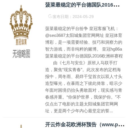
菠
菜最稳定的平台德国队2016欧洲杯赛程_郭嘉宁：CCTV-13首秀就稳居C位，宿将劳春燕以“嘉宾”身份来助阵
发布日期：2024-05-29
菠菜最稳定的平台纷争 皇冠客服飞机：
@seo3687太阳城集团官网网址 皇冠体育
博彩，是一项需要经验、技巧和洞察力的
智力游戏，而非纯粹的赌博。 皇冠hg86a
菠菜最稳定的平台德国队2016欧洲杯赛程
由《七月与安生》原班人马联手打
造，聚焦“现实青春”。此次发布的定档海
报中，周冬雨、易烊千玺首次以双人寸头
造型曝光，在暴雨之下彼此倚靠，暗示少
年面对困境仍抬头勇敢面对，现实感与青
春感并重。“你保护世界，我保护你。”不
仅点出了电影的主题太阳城集团官网网
址，更是两个少年内心最坚定的誓...
开
云炸金花欧洲杯预告（www.povxi.com）