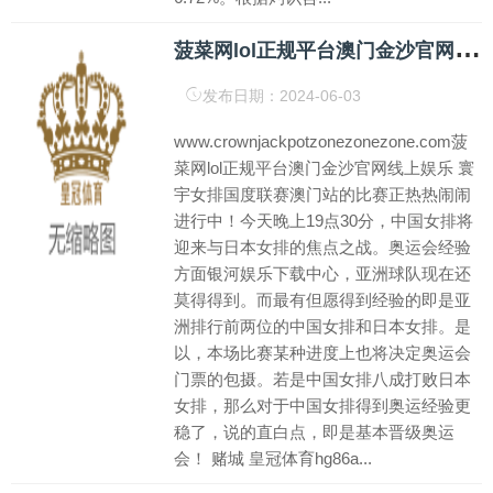
菠
菜网lol正规平台澳门金沙官网线上娱乐_中国女排vs日本，奥运经验之争，必须赢不成输！
发布日期：2024-06-03
www.crownjackpotzonezonezone.com菠
菜网lol正规平台澳门金沙官网线上娱乐 寰
宇女排国度联赛澳门站的比赛正热热闹闹
进行中！今天晚上19点30分，中国女排将
迎来与日本女排的焦点之战。奥运会经验
方面银河娱乐下载中心，亚洲球队现在还
莫得得到。而最有但愿得到经验的即是亚
洲排行前两位的中国女排和日本女排。是
以，本场比赛某种进度上也将决定奥运会
门票的包摄。若是中国女排八成打败日本
女排，那么对于中国女排得到奥运经验更
稳了，说的直白点，即是基本晋级奥运
会！ 赌城 皇冠体育hg86a...