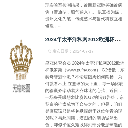
现实验室检测结果，诊断新冠肺炎确诊病
例（普通型，缅甸输入）。 以直播为媒，
贵州文化为笔，传统艺术与当代科技互相
碰撞，...
2
024年太平洋私网2012欧洲杯俄罗斯（www.pufnv.com）
发布日期：2024-07-17
皇冠体育会员 2024年太平洋私网2012欧洲
杯俄罗斯（www.pufnv.com） G2惜败，东
契奇罪魁罪魁？不论塔图姆如何阐扬，为
何就看不上 在篮球的天下里，每一场比赛
的输赢齐牵动着大齐球迷的心弦。近日，
一场备受瞩想象比赛以G2的惜败告终，东
契奇的推崇成为了众矢之的，但是，咱们
是否应该只是将包袱报怨于这位年青的球
员呢？与此同期，塔图姆的阐扬诚然出
色，却似乎恒久难以得到部分老派球迷的