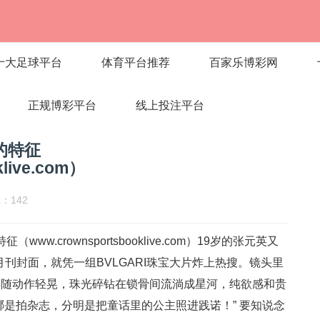
十大足球平台
体育平台推荐
百家乐博彩网
正规博彩平台
线上投注平台
的特征
live.com）
：142
ww.crownsportsbooklive.com）19岁的张元英又
a》六月刊封面，就凭一组BVLGARI珠宝大片炸上热搜。镜头里
链随动作轻晃，珠光碎钻在锁骨间流淌成星河，纯欲感和贵
哪是拍杂志，分明是把童话里的公主照进践诺！” 要知说念