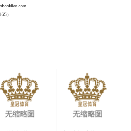
sbooklive.com
65）