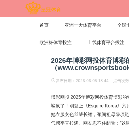
首页
亚洲十大体育平台
全球
欧洲杯体育投注
上线体育平台投注
2026年博彩网投体育博彩
（www.crownsportsbook
发布日期：2026-06-05 18:44 点击次数
博彩网投 2025年博彩网投体育博彩的特征（w
鲨疯了！刚登上《Esquire Kore
她衣服玄色丝绒长裙，颈间祖母绿项
气感平直拉满。网友忍不住齰舌：“这