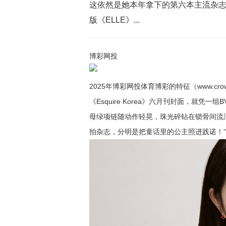
这依然是她本年拿下的第六本主流杂志封面
版《ELLE》...
博彩网投
2025年博彩网投体育博彩的特征（www.crown
《Esquire Korea》六月刊封面，就凭
母绿项链随动作轻晃，珠光碎钻在锁骨间流
拍杂志，分明是把童话里的公主照进践诺！”