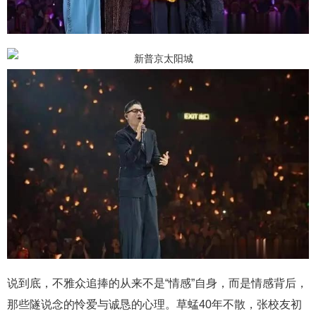
说到底，不雅众追捧的从来不是“情感”自身，而是情感背后，
那些隧说念的怜爱与诚恳的心理。草蜢40年不散，张校友初