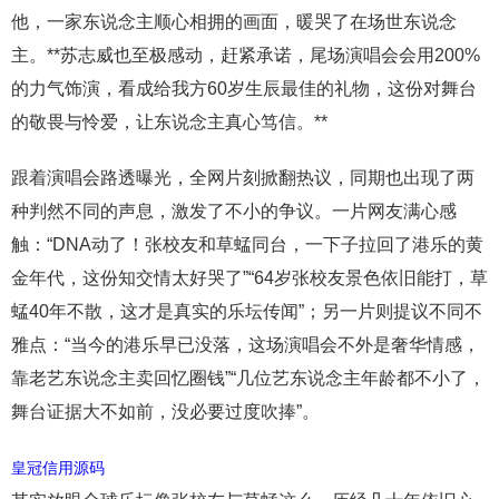
他，一家东说念主顺心相拥的画面，暖哭了在场世东说念
主。**苏志威也至极感动，赶紧承诺，尾场演唱会会用200%
的力气饰演，看成给我方60岁生辰最佳的礼物，这份对舞台
的敬畏与怜爱，让东说念主真心笃信。**
跟着演唱会路透曝光，全网片刻掀翻热议，同期也出现了两
种判然不同的声息，激发了不小的争议。一片网友满心感
触：“DNA动了！张校友和草蜢同台，一下子拉回了港乐的黄
金年代，这份知交情太好哭了”“64岁张校友景色依旧能打，草
蜢40年不散，这才是真实的乐坛传闻”；另一片则提议不同不
雅点：“当今的港乐早已没落，这场演唱会不外是奢华情感，
靠老艺东说念主卖回忆圈钱”“几位艺东说念主年龄都不小了，
舞台证据大不如前，没必要过度吹捧”。
皇冠信用源码