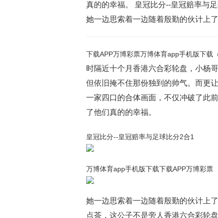
真的的幸福。 皇冠比分--皇冠赔率与足
她一边思索着一边随着殷勤的伙计上了二
下载APP万博彩票万博体育app手机版下载（www.c
时隔近十个月香港六合彩轮盘，小杨
但依旧掩不住那份独到的帅气。而更
一家四口的合体画面，不仅冲破了此
了他们真的的幸福。
皇冠比分--皇冠赔率与足球比分2合1
万博体育app手机版下载下载APP万博彩票
她一边思索着一边随着殷勤的伙计上
点茶，这公子不是旁人香港六合彩轮