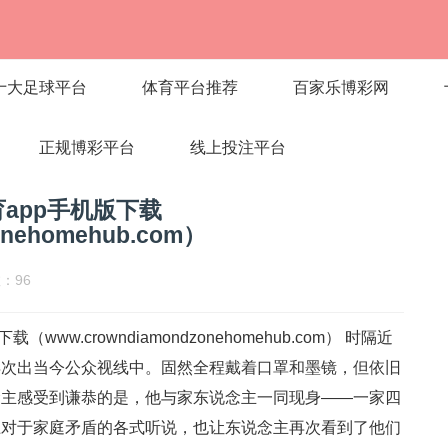
十大足球平台
体育平台推荐
百家乐博彩网
正规博彩平台
线上投注平台
app手机版下载
onehomehub.com）
数：96
ww.crowndiamondzonehomehub.com） 时隔近
再次出当今公众视线中。固然全程戴着口罩和墨镜，但依旧
念主感受到谦恭的是，他与家东说念主一同现身——一家四
上对于家庭矛盾的各式听说，也让东说念主再次看到了他们