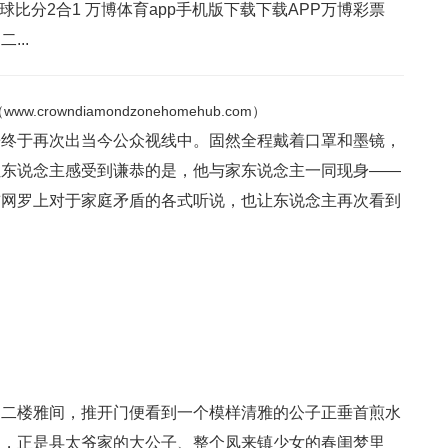
球比分2合1 万博体育app手机版下载下载APP万博彩票
...
rowndiamondzonehomehub.com）
哥终于再次出当今公众视线中。固然全程戴着口罩和墨镜，
让东说念主感受到谦恭的是，他与家东说念主一同现身——
前网罗上对于家庭矛盾的各式听说，也让东说念主再次看到
了二楼雅间，推开门便看到一个模样清雅的公子正垂首煎水
盘，正是县太爷家的大公子、整个凤来镇少女的春闺梦里