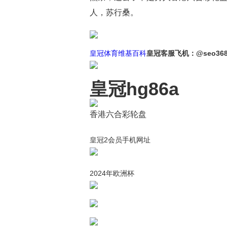
人，苏行桑。
皇冠体育维基百科
皇冠客服飞机：@seo368
皇冠hg86a
香港六合彩轮盘
皇冠2会员手机网址
2024年欧洲杯