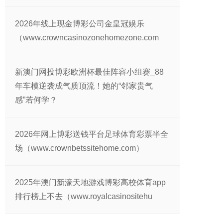
2026年线上现金博彩公司金皇冠娱乐
（www.crowncasinozonehomezone.com
新澳门网投博彩欧洲杯最佳阵容小组赛_88
年车模逆袭成气质顶流！她的“邻家贵气
感”若何学？
2026年网上博彩送钱平台足球体育彩票半全
场（www.crownbetssitehome.com）
2025年澳门新濠天地游戏博彩高校体育app
排行榜上不去（www.royalcasinositehu