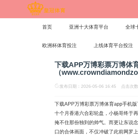
首页
亚洲十大体育平台
全球
欧洲杯体育投注
上线体育平台投注
下载APP万博彩票万博体育
（www.crowndiamondz
发布日期：2026-05-06 16:45 点击次
下载APP万博彩票万博体育app手机版下载（w
十个月香港六合彩轮盘，小杨哥终于
掩不住那份独到的帅气。而更让东说
口的合体画面，不仅冲破了此前网罗