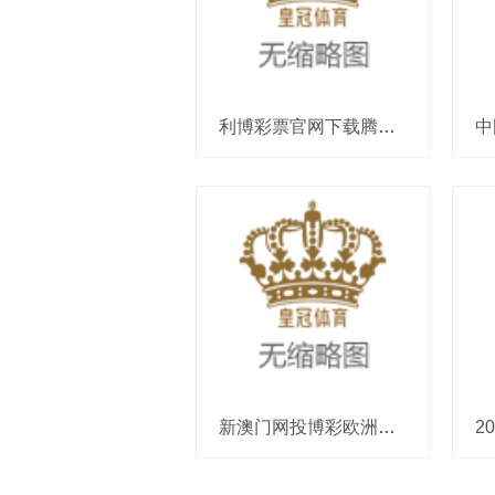
利博彩票官网下载腾迅体育app（www.viphuangguantiyugenius.vip）
新澳门网投博彩欧洲杯最佳阵容小组赛_88年车模逆袭成气质顶流！她的“邻家贵气感”若何学？