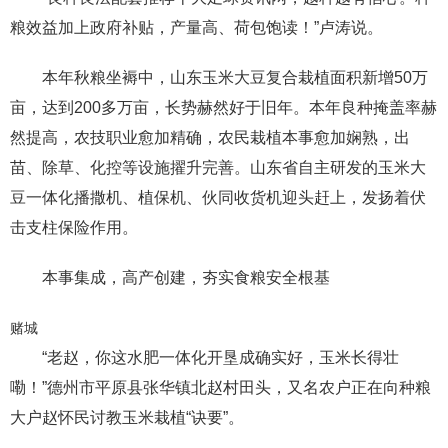
粮效益加上政府补贴，产量高、荷包饱读！”卢涛说。
本年秋粮坐褥中，山东玉米大豆复合栽植面积新增50万
亩，达到200多万亩，长势赫然好于旧年。本年良种掩盖率赫
然提高，农技职业愈加精确，农民栽植本事愈加娴熟，出
苗、除草、化控等设施擢升完善。山东省自主研发的玉米大
豆一体化播撒机、植保机、伙同收货机迎头赶上，发扬着伏
击支柱保险作用。
本事集成，高产创建，夯实食粮安全根基
赌城
“老赵，你这水肥一体化开垦成确实好，玉米长得壮
嘞！”德州市平原县张华镇北赵村田头，又名农户正在向种粮
大户赵怀民讨教玉米栽植“诀要”。