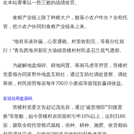
在本站赛事以一胜三败的战绩收官。
食粮产业链上除了种粮大户，败落小农户咋办？全程托
管，把小农户伙同到食粮产业链条上来。
“地有东谈诈骗，心里通晓。村里收割完，等着分红就
行！”青岛西海岸新区大场镇营楼村村民孟召兰底气透彻。
为破解地盘细碎、耕地闲置、筹画马虎等穷苦，营楼村
党委领办同富野外地盘互助社，通过互助社调处督察、调处
筹画，村民按照每亩每年700斤小麦或等值现款赢得收益。
皇冠信用盘源码
营楼村党委文告赵记茂先容，通过“减垄增田”“归拢置
换”等形貌，如今营楼村农田面积引申10%以上，达到3160
亩，摄取全程托管模式栽植，供种、耕种、施肥、收货都由