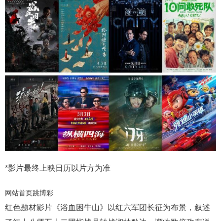
*影片最终上映日历以片方为准
网站首页跳博彩
红色题材影片《浴血困牛山》以红六军团长征为布景，叙述