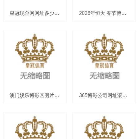
皇冠现金网网址多少体育投注软件排行榜前十名_179期李太阳福彩3D预测奖号：精选一注
2026年恒大 春节博彩欧洲杯预选赛积分榜（www.crowncasinositehomehub.c
澳门娱乐博彩区图片球吧网体育直播平台_基恩: 不看好葡萄牙夺得寰宇杯冠军, 法国事最大热点
365博彩公司网址滚球足球平台送彩金_唐嫣红裙炸场！FENDI复旧大片把意式猖厥穿成东谈主间绝色