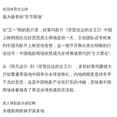
皇冠体育怎么样
最为垂青的“关节商场”
在“五一”档的新片里，好莱坞影片《穿普拉达的女王2》中国
上映档期比北好意思原土商场提前一天，主创团队还专程来
到中国为影片上映宣传造势，这一细节开释出突出明晰的行
业信号：中国电影商场依然成为全球弗成替代的“主力票仓”。
从《阿凡达3》到《穿普拉达的女王2》，多部好莱坞重磅大
片纷繁遴荐落地中国举办全球首映礼，内地档期更是经常早
于北好意思，这是中国电影产业实打实的冲破，意味着中国
商场体量领有了界说全球热度的言语权。
真人博彩娱乐城官网
央视新闻联袂宇宙多地