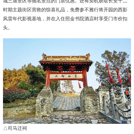
城三庙景区等驰名景点的门票优惠。还有契机获取长安十二
时期主题街区营救的惊喜礼品，免费参不雅行将开园的西影
风雷年代影视基地，并在入住照金书院酒店时享受门市价扣
头。
△司马迁祠