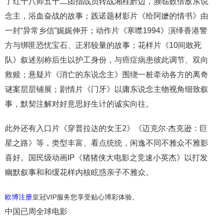
了红十八师五十二团指战员转战湘桂黔边，濒临数倍敌东说
念主，浴血奋战的故事；践诺题材影片《给阿嬷的情书》由
一封“异常乡信”娓娓伸开；动作片《寒噤1994》演绎香港警
方与绑匪恐忧宝石、正邪较量的故事；花样片《10间敢死
队》叙述别称后生以护工身份，与癌症病患彼此调节、双向
救赎；悬疑片《消亡的东说念主》围绕一桩牵动各方的离奇
谜案层层铺展；剧情片《门牙》以庸东说念主物视角细致叙
事，默契注解对好意思好生计的诚实向往。
此外还有入口片《穿普拉达的女王2》《迈克尔·杰克逊：巨
星之路》等，类型丰富、看点统统，闲逸不同不雅众不雅影
喜好。国民级动画IP《猪猪侠大电影之竞速小英杰》以打发
幽默叙事和和缓花样内核眩惑亲子不雅众。
欧博注册
皇冠VIP服务您享受贴心博彩体验。
中国已周全球电影