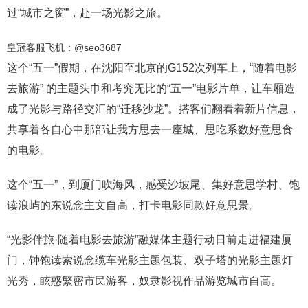
过“城市之窗”，赴一场光影之旅。
皇冠客服飞机：@seo3687
这个“五一”假期，在沈阳至北京的G152次列车上，“随着电影
去旅游” 的主题头巾和考究无比的“五一”电影片单，让车厢造
成了光影与路径交汇的“迁移沙龙”。搭客们翻看着新片信息，
共享着各自心中那部让我方思去一座城、思吃系数好意思食
的电影。
这个“五一”，到厦门吹海风，感受沙坡尾、集好意思学村、饱
读浪屿的东说念主文自高，打卡电影同款好意思景。
“光影伴旅·随着电影去旅游”融媒体主题行动日前走进福建厦
门，钟饱读索说念缆车光影主题包装、双子塔的光影主题灯
光秀，眩惑繁密市民游客，奴隶影视作品游览城市自高。