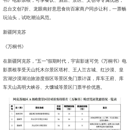
书》电影票根，可享餐饮、酒店、景区、文创等专属优惠，
总台文创7折、龙眼南好意思食街百家商户同步让利，一票畅
玩汕头，试吃潮汕风范。
新疆阿克苏
《万桐书》
在新疆阿克苏，“五一”假期时代，宇宙影迷可凭《万桐书》电
影票根享受天山托木尔景区塔村、王人兰古城、红沙漠、皇
宫湖沙漠湖泊旅游度假区等景区免门票计谋，库车王府、库
车天山高明大峡谷、大馕城等景区门票半价优惠。