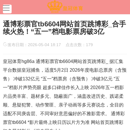
通博彩票官tb6604网站首页跳博彩_合手
续火热！“五一”档电影票房破3亿
发布日期：2026-05-04 18:17 点击次数：179
皇冠体育hg86a 通博彩票官tb6604网站首页跳博彩_ 据汇集
平台数据皇冠捕鱼，适度5月2日 2026年度电影总票房（含预
售） 冲破132亿元 “五一”档票房（含预售） 冲破3亿元 “五
一”档影片声势亮眼 超多口碑佳作长入上映 2026年五一档影
片品类丰富、题材多元、隐蔽面广，涵盖改进历史、践诺柔
顺、悬疑犯警、动作警匪、亲子动画等多元赛说念，全目的
适配不同庚齿层、不同审好意思偏好的不雅影需求。 通博彩
票官tb6604 *影片最终上映日历以片方为准 网站首页跳博彩