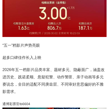
“五一”档影片声势亮眼
超多口碑佳作长入上映
2026年五一档影片品类丰富、题材多元、隐蔽面广，涵盖改
进历史、践诺柔顺、悬疑犯警、动作警匪、亲子动画等多元
赛说念，全目的适配不同庚齿层、不同审好意思偏好的不雅
影需求。
通博彩票官tb6604