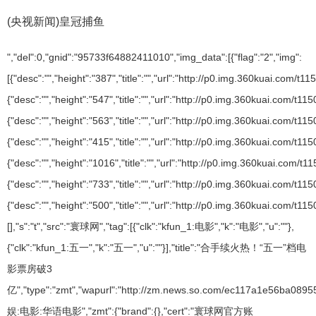
(央视新闻)皇冠捕鱼
","del":0,"gnid":"95733f64882411010","img_data":[{"flag":"2","img":
[{"desc":"","height":"387","title":"","url":"http://p0.img.360kuai.com/
{"desc":"","height":"547","title":"","url":"http://p0.img.360kuai.com/
{"desc":"","height":"563","title":"","url":"http://p0.img.360kuai.com/
{"desc":"","height":"415","title":"","url":"http://p0.img.360kuai.com/
{"desc":"","height":"1016","title":"","url":"http://p0.img.360kuai.co
{"desc":"","height":"733","title":"","url":"http://p0.img.360kuai.com/
{"desc":"","height":"500","title":"","url":"http://p0.img.360kuai.co
[],"s":"t","src":"寰球网","tag":[{"clk":"kfun_1:电影","k":"电影","u":""},
{"clk":"kfun_1:五一","k":"五一","u":""}],"title":"合手续火热！“五一”档电
影票房破3
亿","type":"zmt","wapurl":"http://zm.news.so.com/ec117a1e56ba0895
娱:电影:华语电影","zmt":{"brand":{},"cert":"寰球网官方账