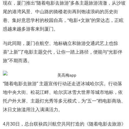
现在，厦门推出“随着电影去旅游”多条主题旅游清澈，从沙坡
尾的港湾风景、中山路的骑楼老街再到饱读浪屿的历史街
巷、集好意思学村的校园自高，“电影+文旅”的荣达态，正眩
惑越来越多游客来到厦门。
与此同期，厦门在航空、地标确立和旅游交通武艺上也惊
喜“上新”了电影主题交代，让你一踏上路径，便能与“光影伴
旅”不期而遇。
“随着电影去旅游” 主题宣传行动还走进冰城哈尔滨。行动落
地中央大街、松花江畔、哈尔滨冰雪大世界等城市地标，依
托户外大屏、主题灯光秀等多元模式，为“五一”档电影商场、
沐日文旅滥用注入满满活力。
4月30日，总台联袂四川航空共同打造的《随着电影去旅游》