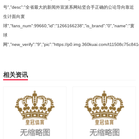
号","desc":"全省最大的新闻外宣派系网站坚合手正确的公论导向靠近
生计面向寰
球","fans_num":99660,"id":"1266166238","is_brand":"0","name":"寰
球
网","new_verify":"9","pic":"https://p0.img.360kuai.com/t11508c75c841c
相关资讯