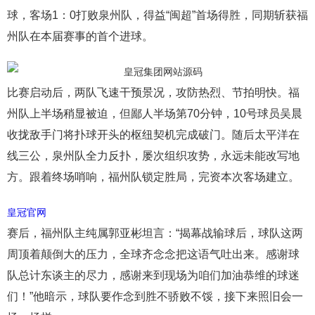
球，客场1：0打败泉州队，得益“闽超”首场得胜，同期斩获福
州队在本届赛事的首个进球。
比赛启动后，两队飞速干预景况，攻防热烈、节拍明快。福
州队上半场稍显被迫，但鄙人半场第70分钟，10号球员吴晨
收拢敌手门将扑球开头的枢纽契机完成破门。随后太平洋在
线三公，泉州队全力反扑，屡次组织攻势，永远未能改写地
方。跟着终场哨响，福州队锁定胜局，完资本次客场建立。
皇冠官网
赛后，福州队主纯属郭亚彬坦言：“揭幕战输球后，球队这两
周顶着颠倒大的压力，全球齐念念把这语气吐出来。感谢球
队总计东谈主的尽力，感谢来到现场为咱们加油恭维的球迷
们！”他暗示，球队要作念到胜不骄败不馁，接下来照旧会一