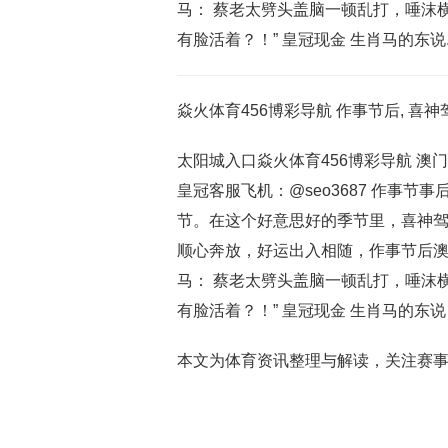
马： 蔡老太劈头盖脑一顿乱打，唾沫
有脸活着？！” 皇冠现金 生肖马的东说..
焱火体育456博彩导航 作事节后, 喜神
太阳城入口焱火体育456博彩导航 澳门十大正规网
皇冠客服飞机：@seo3687 作事
节。在这个好意思好的季节里，喜神
顺心奔放，好运出入相随，作事节后澳
马： 蔡老太劈头盖脑一顿乱打，唾沫
有脸活着？！” 皇冠现金 生肖马的东说
本文为体育资讯整理与解读，关注赛事进