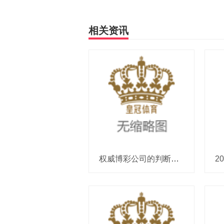
相关资讯
权威博彩公司的判断武汉赛马博彩_179期小霸王陈设三预测奖号：和值走势