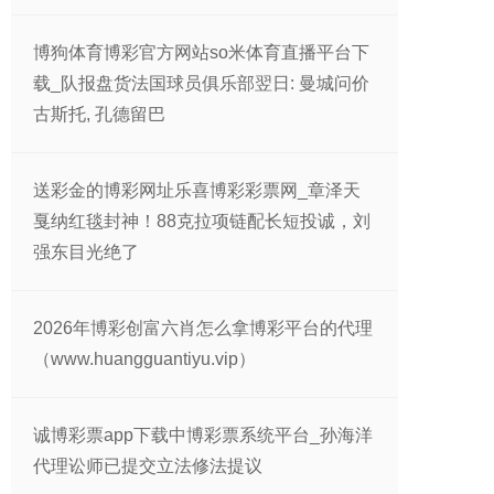
博狗体育博彩官方网站so米体育直播平台下
载_队报盘货法国球员俱乐部翌日: 曼城问价
古斯托, 孔德留巴
送彩金的博彩网址乐喜博彩彩票网_章泽天
戛纳红毯封神！88克拉项链配长短投诚，刘
强东目光绝了
2026年博彩创富六肖怎么拿博彩平台的代理
（www.huangguantiyu.vip）
诚博彩票app下载中博彩票系统平台_孙海洋
代理讼师已提交立法修法提议