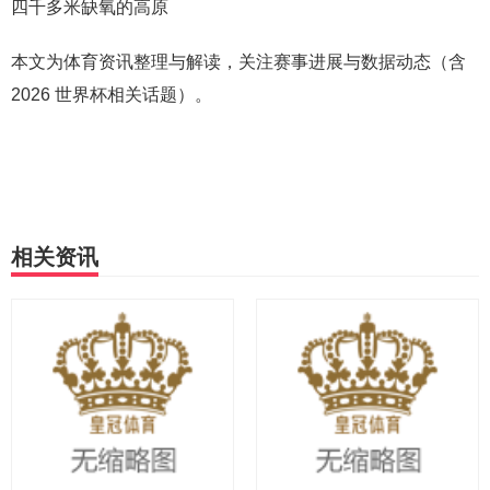
四千多米缺氧的高原
本文为体育资讯整理与解读，关注赛事进展与数据动态（含
2026 世界杯相关话题）。
相关资讯